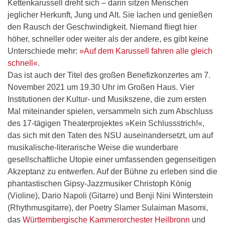
Kettenkarussell dreht sich – darin sitzen Menschen
jeglicher Herkunft, Jung und Alt. Sie lachen und genießen
den Rausch der Geschwindigkeit. Niemand fliegt hier
höher, schneller oder weiter als der andere, es gibt keine
Unterschiede mehr:
»Auf dem Karussell fahren alle gleich
schnell«
.
Das ist auch der Titel des großen Benefizkonzertes am 7.
November 2021 um 19.30 Uhr im Großen Haus. Vier
Institutionen der Kultur- und Musikszene, die zum ersten
Mal miteinander spielen, versammeln sich zum Abschluss
des 17-tägigen Theaterprojektes »Kein Schlussstrich!«,
das sich mit den Taten des NSU auseinandersetzt, um auf
musikalische-literarische Weise die wunderbare
gesellschaftliche Utopie einer umfassenden gegenseitigen
Akzeptanz zu entwerfen. Auf der Bühne zu erleben sind die
phantastischen Gipsy-Jazzmusiker Christoph König
(Violine), Dario Napoli (Gitarre) und Benji Nini Winterstein
(Rhythmusgitarre), der Poetry Slamer Sulaiman Masomi,
das
Württembergische Kammerorchester Heilbronn
und