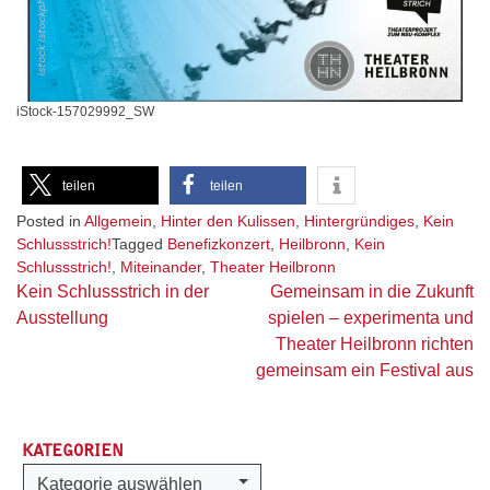
iStock-157029992_SW
teilen
teilen
Posted in
Allgemein
,
Hinter den Kulissen
,
Hintergründiges
,
Kein
Schlussstrich!
Tagged
Benefizkonzert
,
Heilbronn
,
Kein
Schlussstrich!
,
Miteinander
,
Theater Heilbronn
Beitragsnavigation
Kein Schlussstrich in der
Gemeinsam in die Zukunft
Ausstellung
spielen – experimenta und
Theater Heilbronn richten
gemeinsam ein Festival aus
KATEGORIEN
Kategorien
Kategorie auswählen