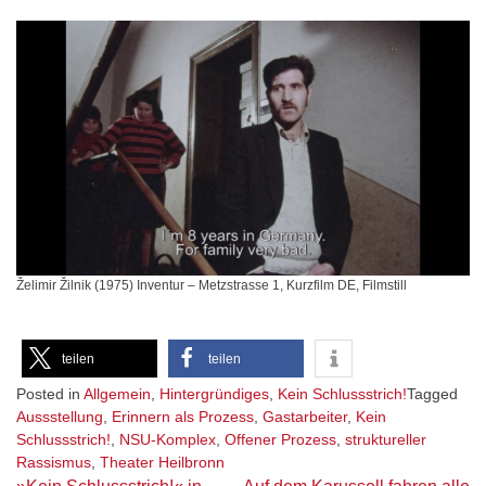
Želimir Žilnik (1975) Inventur – Metzstrasse 1, Kurzfilm DE, Filmstill
teilen
teilen
Posted in
Allgemein
,
Hintergründiges
,
Kein Schlussstrich!
Tagged
Aussstellung
,
Erinnern als Prozess
,
Gastarbeiter
,
Kein
Schlussstrich!
,
NSU-Komplex
,
Offener Prozess
,
struktureller
Rassismus
,
Theater Heilbronn
Beitragsnavigation