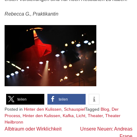
Rebecca G., Praktikantin
teilen
teilen
Posted in
Hinter den Kulissen
,
Schauspiel
Tagged
Blog
,
Der
Process
,
Hinter den Kulissen
,
Kafka
,
Licht
,
Theater
,
Theater
Heilbronn
Beitragsnavigation
Albtraum oder Wirklichkeit
Unsere Neuen: Andreas
Frane