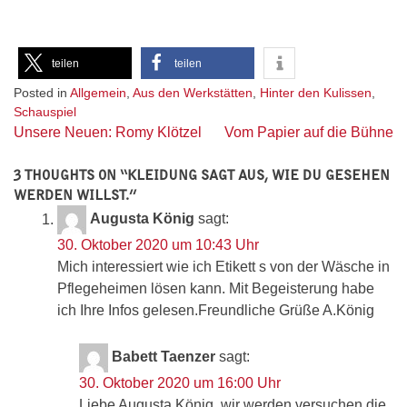
teilen
teilen
Posted in
Allgemein
,
Aus den Werkstätten
,
Hinter den Kulissen
,
Schauspiel
Beitragsnavigation
Unsere Neuen: Romy Klötzel
Vom Papier auf die Bühne
3 THOUGHTS ON “
KLEIDUNG SAGT AUS, WIE DU GESEHEN
WERDEN WILLST.
”
Augusta König
sagt:
30. Oktober 2020 um 10:43 Uhr
Mich interessiert wie ich Etikett s von der Wäsche in
Pflegeheimen lösen kann. Mit Begeisterung habe
ich Ihre Infos gelesen.Freundliche Grüße A.König
Babett Taenzer
sagt:
30. Oktober 2020 um 16:00 Uhr
Liebe Augusta König, wir werden versuchen die