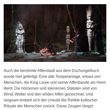
Auch die berühmte Affenstadt aus dem Dschungelbuch
wurde hier gefertigt. Eine alte Tempelanlage, erbaut von
Menschen, die King Louie und seiner Affenbande als Heim
dient. Die hölzernen und steinernen Statuten sind von
Wind, Wetter und den wilden Affen gezeichnet. Und
langsam erobert sich der Urwald die Relikte kultischer
Rituale der Menschen zurück. Diese Zeugen längst