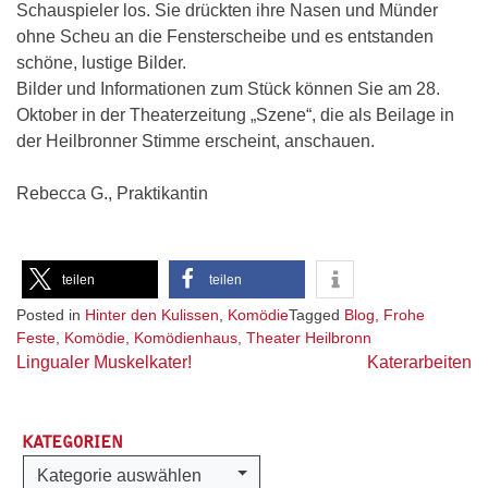
Schauspieler los. Sie drückten ihre Nasen und Münder
ohne Scheu an die Fensterscheibe und es entstanden
schöne, lustige Bilder.
Bilder und Informationen zum Stück können Sie am 28.
Oktober in der Theaterzeitung „Szene“, die als Beilage in
der Heilbronner Stimme erscheint, anschauen.
Rebecca G., Praktikantin
teilen
teilen
Posted in
Hinter den Kulissen
,
Komödie
Tagged
Blog
,
Frohe
Feste
,
Komödie
,
Komödienhaus
,
Theater Heilbronn
Beitragsnavigation
Lingualer Muskelkater!
Katerarbeiten
KATEGORIEN
Kategorien
Kategorie auswählen