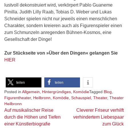
lustvoll dekonstruiert wird, verkörpert Pablo Guaneme
Pinilla. Judith Lilly Raab, Tobias D. Weber und Lukas
Schneider spielen nicht nur jeweils einen menschlichen
Charakter, sondern kreieren auch als Figurenspieler einen
zum Schmunzeln anregenden Bühnen-Kosmos, eine
Gesellschaft der Dinge!
Zur Stückseite von »Über den Dingen« gelangen Sie
HIER
teilen
teilen
Posted in
Allgemein
,
Hintergründiges
,
Komödie
Tagged
Blog
,
Figurentheater
,
Heilbronn
,
Komödie
,
Schauspiel
,
Theater
,
Theater
Heilbronn
Beitragsnavigation
Auf musikalischer Reise
Cleverer Friseur verhilft
durch die Höhen und Tiefen
verhindertem Liebespaar
einer Künstlerbiografie
zum Glück