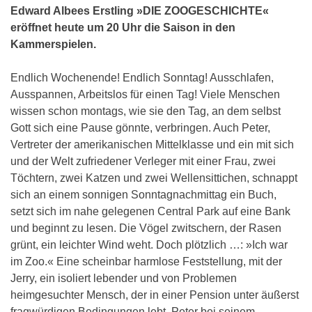
Edward Albees Erstling »DIE ZOOGESCHICHTE«
eröffnet heute um 20 Uhr die Saison in den
Kammerspielen.
Endlich Wochenende! Endlich Sonntag! Ausschlafen,
Ausspannen, Arbeitslos für einen Tag! Viele Menschen
wissen schon montags, wie sie den Tag, an dem selbst
Gott sich eine Pause gönnte, verbringen. Auch Peter,
Vertreter der amerikanischen Mittelklasse und ein mit sich
und der Welt zufriedener Verleger mit einer Frau, zwei
Töchtern, zwei Katzen und zwei Wellensittichen, schnappt
sich an einem sonnigen Sonntagnachmittag ein Buch,
setzt sich im nahe gelegenen Central Park auf eine Bank
und beginnt zu lesen. Die Vögel zwitschern, der Rasen
grünt, ein leichter Wind weht. Doch plötzlich …: »Ich war
im Zoo.« Eine scheinbar harmlose Feststellung, mit der
Jerry, ein isoliert lebender und von Problemen
heimgesuchter Mensch, der in einer Pension unter äußerst
fragwürdigen Bedingungen lebt, Peter bei seinem