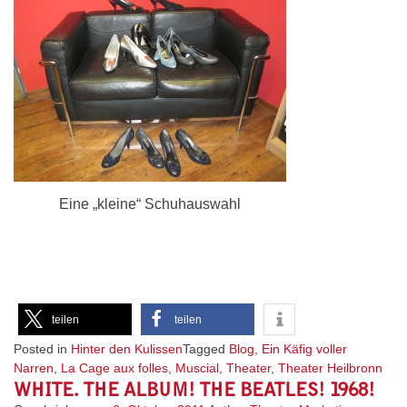
Eine „kleine“ Schuhauswahl
teilen
teilen
Posted in
Hinter den Kulissen
Tagged
Blog
,
Ein Käfig voller
Narren
,
La Cage aux folles
,
Muscial
,
Theater
,
Theater Heilbronn
WHITE. THE ALBUM! THE BEATLES! 1968!