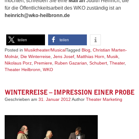
möchten, schreiben Sie eine
Mail an
Judith Heinrich, die
für die Öffentlichkeitsarbeit des WKO zuständig ist an
heinrich@wko-heilbronn.de
teilen
teilen
Posted in
Musiktheater/Musical
Tagged
Blog
,
Christian Marten-
Molnár
,
Die Winterreise
,
Jens Josef
,
Matthias Horn
,
Musik
,
Nikolaus Porz
,
Premiere
,
Ruben Gazarian
,
Schubert
,
Theater
,
Theater Heilbronn
,
WKO
WINTERREISE – IMPRESSION EINER PROBE
Geschrieben am
31. Januar 2012
Author
Theater Marketing