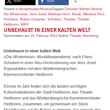
teilen
teilen
Posted in
Musiktheater/Musical
Tagged
Christian Marten-Molnár
,
Die Winterreise
,
Jens Josef
,
Matthias Horn
,
Musik
,
Nikolaus Porz
,
Premiere
,
Ruben Gazarian
,
Schubert
,
Theater
,
Theater
Heilbronn
,
WKO
UNBEHAUST IN EINER KALTEN WELT
Geschrieben am
10. Februar 2012
Author
Theater Marketing
Unbehaust in einer kalten Welt
»Die Winterreise«: Musiktheaterabend nach Franz
Schubert in einer Neu-Orchestrierung von Jens Josef
Koproduktion mit dem Württembergischen
Kammerorchester Heilbronn
Einmal im Jahr finden sich die beiden wichtigen
Kulturinstitutionen der Stadt Heilbronn, das Theater
Heilbronn und das Württembergische Kammerorchester
Heilbronn, zusammen, um gemeinsam ein Stück
Musiktheater auf die Bühne zu bringen, das jenseits des