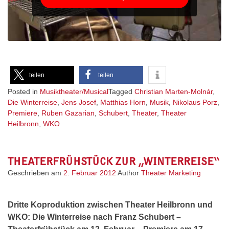
teilen
teilen
Posted in
Musiktheater/Musical
Tagged
Christian Marten-Molnár
,
Die Winterreise
,
Jens Josef
,
Matthias Horn
,
Musik
,
Nikolaus Porz
,
Premiere
,
Ruben Gazarian
,
Schubert
,
Theater
,
Theater
Heilbronn
,
WKO
THEATERFRÜHSTÜCK ZUR „WINTERREISE“
Geschrieben am
2. Februar 2012
Author
Theater Marketing
Dritte Koproduktion zwischen Theater Heilbronn und
WKO: Die Winterreise nach Franz Schubert –