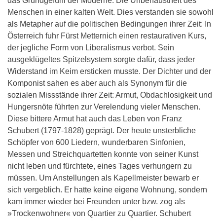
das Grundgefühl der Moderne: Die Unbehaustheit des
Menschen in einer kalten Welt. Dies verstanden sie sowohl
als Metapher auf die politischen Bedingungen ihrer Zeit: In
Österreich fuhr Fürst Metternich einen restaurativen Kurs,
der jegliche Form von Liberalismus verbot. Sein
ausgeklügeltes Spitzelsystem sorgte dafür, dass jeder
Widerstand im Keim ersticken musste. Der Dichter und der
Komponist sahen es aber auch als Synonym für die
sozialen Missstände ihrer Zeit: Armut, Obdachlosigkeit und
Hungersnöte führten zur Verelendung vieler Menschen.
Diese bittere Armut hat auch das Leben von Franz
Schubert (1797-1828) geprägt. Der heute unsterbliche
Schöpfer von 600 Liedern, wunderbaren Sinfonien,
Messen und Streichquartetten konnte von seiner Kunst
nicht leben und fürchtete, eines Tages verhungern zu
müssen. Um Anstellungen als Kapellmeister bewarb er
sich vergeblich. Er hatte keine eigene Wohnung, sondern
kam immer wieder bei Freunden unter bzw. zog als
»Trockenwohner« von Quartier zu Quartier. Schubert