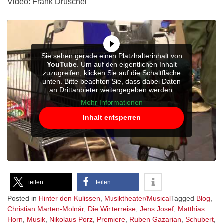
Video: Frank Druschel
Sie sehen gerade einen Platzhalterinhalt von
YouTube
. Um auf den eigentlichen Inhalt
zuzugreifen, klicken Sie auf die Schaltfläche
unten. Bitte beachten Sie, dass dabei Daten
an Drittanbieter weitergegeben werden.
Mehr Informationen
Inhalt entsperren
teilen
teilen
Posted in
Hinter den Kulissen
,
Musiktheater/Musical
Tagged
Blog
,
Christian Marten-Molnár
,
Die Winterreise
,
Jens Josef
,
Matthias
Horn
,
Musik
,
Nikolaus Porz
,
Premiere
,
Ruben Gazarian
,
Schubert
,