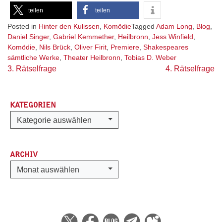
teilen
teilen
Posted in
Hinter den Kulissen
,
Komödie
Tagged
Adam Long
,
Blog
,
Daniel Singer
,
Gabriel Kemmether
,
Heilbronn
,
Jess Winfield
,
Komödie
,
Nils Brück
,
Oliver Firit
,
Premiere
,
Shakespeares
sämtliche Werke
,
Theater Heilbronn
,
Tobias D. Weber
Beitragsnavigation
3. Rätselfrage
4. Rätselfrage
KATEGORIEN
Kategorien
Kategorie auswählen
ARCHIV
Archiv
Monat auswählen