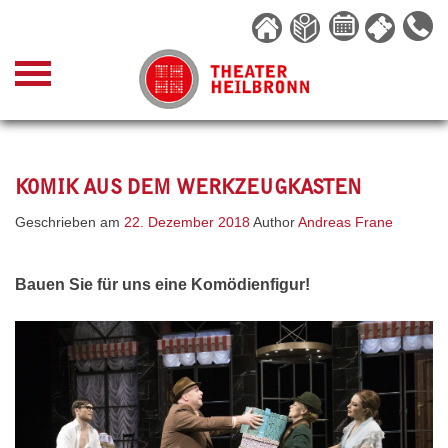
Skip
to
content
KOMIK AUS DEM WERKZEUGKASTEN
Geschrieben am
22. Dezember 2018
Author
Andreas Frane
Bauen Sie für uns eine Komödienfigur!