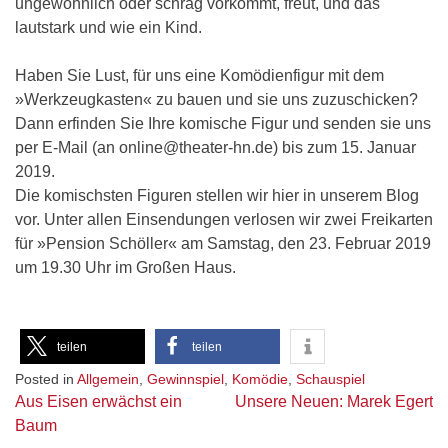
ungewöhnlich oder schräg vorkommt, freut, und das
lautstark und wie ein Kind.
Haben Sie Lust, für uns eine Komödienfigur mit dem
»Werkzeugkasten« zu bauen und sie uns zuzuschicken?
Dann erfinden Sie Ihre komische Figur und senden sie uns
per E-Mail (an online@theater-hn.de) bis zum 15. Januar
2019.
Die komischsten Figuren stellen wir hier in unserem Blog
vor. Unter allen Einsendungen verlosen wir zwei Freikarten
für »Pension Schöller« am Samstag, den 23. Februar 2019
um 19.30 Uhr im Großen Haus.
teilen
teilen
Posted in
Allgemein
,
Gewinnspiel
,
Komödie
,
Schauspiel
Beitragsnavigation
Aus Eisen erwächst ein
Unsere Neuen: Marek Egert
Baum