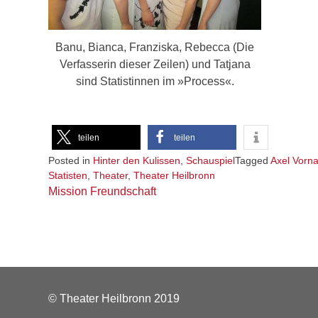
Banu, Bianca, Franziska, Rebecca (Die
Verfasserin dieser Zeilen) und Tatjana
sind Statistinnen im »Process«.
teilen
teilen
Posted in
Hinter den Kulissen
,
Schauspiel
Tagged
Axel Vorn
Statisten
,
Theater
,
Theater Heilbronn
Beitragsnavigation
Mission Freundschaft
© Theater Heilbronn 2019