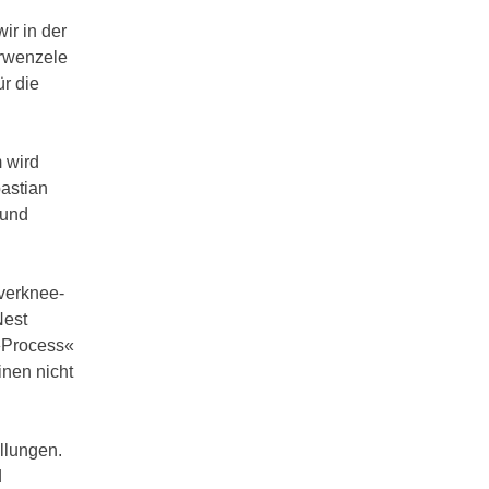
ir in der
arwenzele
r die
 wird
bastian
 und
verknee-
Nest
 »Process«
inen nicht
llungen.
d