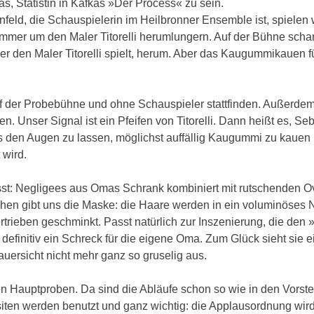
s, Statistin in Kafkas »Der Process« zu sein.
ld, die Schauspielerin im Heilbronner Ensemble ist, spielen w
 immer um den Maler Titorelli herumlungern. Auf der Bühne sch
r den Maler Titorelli spielt, herum. Aber das Kaugummikauen fü
auf der Probebühne und ohne Schauspieler stattfinden. Außerdem
n. Unser Signal ist ein Pfeifen von Titorelli. Dann heißt es, Se
 aus den Augen zu lassen, möglichst auffällig Kaugummi zu kauen
 wird.
t: Negligees aus Omas Schrank kombiniert mit rutschenden O
en gibt uns die Maske: die Haare werden in ein voluminöses 
rtrieben geschminkt. Passt natürlich zur Inszenierung, die den
 definitiv ein Schreck für die eigene Oma. Zum Glück sieht sie e
rsicht nicht mehr ganz so gruselig aus.
en Hauptproben. Da sind die Abläufe schon so wie in den Vorste
siten werden benutzt und ganz wichtig: die Applausordnung wir