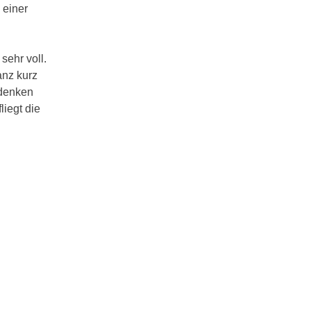
 einer
sehr voll.
anz kurz
udenken
iegt die