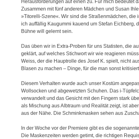
Herausforderungen auf einen zu. Für mich bedeutet da
Zusammen mit fünf anderen Mädchen und Susan Ihlenfe
»Titorelli-Szene«. Wir sind die Straßenmädchen, die
ich auffällig Kaugummi kauend um Stefan Eichberg, de
Bühne will gelernt sein.
Das üben wir in Extra-Proben für uns Statisten, die 
geklärt, auf welches Stichwort wir wie reagieren müsse
Weiss, der die Hauptrolle des Josef K. spielt, nicht
Blasen zu machen – Dinge, für die man sonst kritisiert
Diesem Verhalten wurde auch unser Kostüm angepass
Wollsocken und abgewetzten Schuhen. Das i-Tüpfelch
verwandelt und das Gesicht mit den Fingern stark übe
als Mischung aus Albtraum und Realität zeigt, ist aber
aus der Nähe. Die Schminkmasken sehen aus Zuschaue
In der Woche vor der Premiere gibt es die sogenannt
Die Maskenzeiten werden getimt, die richtigen Requi