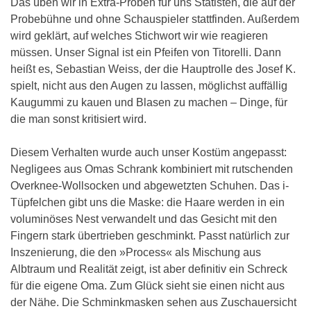
Das üben wir in Extra-Proben für uns Statisten, die auf der
Probebühne und ohne Schauspieler stattfinden. Außerdem
wird geklärt, auf welches Stichwort wir wie reagieren
müssen. Unser Signal ist ein Pfeifen von Titorelli. Dann
heißt es, Sebastian Weiss, der die Hauptrolle des Josef K.
spielt, nicht aus den Augen zu lassen, möglichst auffällig
Kaugummi zu kauen und Blasen zu machen – Dinge, für
die man sonst kritisiert wird.
Diesem Verhalten wurde auch unser Kostüm angepasst:
Negligees aus Omas Schrank kombiniert mit rutschenden
Overknee-Wollsocken und abgewetzten Schuhen. Das i-
Tüpfelchen gibt uns die Maske: die Haare werden in ein
voluminöses Nest verwandelt und das Gesicht mit den
Fingern stark übertrieben geschminkt. Passt natürlich zur
Inszenierung, die den »Process« als Mischung aus
Albtraum und Realität zeigt, ist aber definitiv ein Schreck
für die eigene Oma. Zum Glück sieht sie einen nicht aus
der Nähe. Die Schminkmasken sehen aus Zuschauersicht