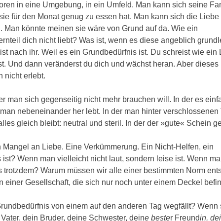
ren in eine Umgebung, in ein Umfeld. Man kann sich seine Fam
ie für den Monat genug zu essen hat. Man kann sich die Liebe 
n. Man könnte meinen sie wäre von Grund auf da. Wie ein
nteil dich nicht liebt? Was ist, wenn es diese angeblich grun
 nach ihr. Weil es ein Grundbedürfnis ist. Du schreist wie ein
st. Und dann veränderst du dich und wächst heran. Aber dieses
 nicht erlebt.
r man sich gegenseitig nicht mehr brauchen will. In der es einf
der man nebeneinander her lebt. In der man hinter verschlossenen
les gleich bleibt: neutral und steril. In der der »gute« Schein g
in Mangel an Liebe. Eine Verkümmerung. Ein Nicht-Helfen, ein
st? Wenn man vielleicht nicht laut, sondern leise ist. Wenn ma
uns trotzdem? Warum müssen wir alle einer bestimmten Norm en
in einer Gesellschaft, die sich nur noch unter einem Deckel befin
rundbedürfnis von einem auf den anderen Tag wegfällt? Wenn 
n Vater, dein Bruder, deine Schwester, dein
e beste
r Freund
in, de