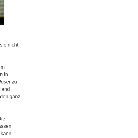
sie nicht
nem
n in
lose
r zu
hland
t den ganz
Die
assen.
 kann