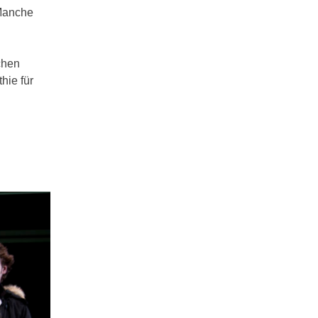
 Manche
l
chen
hie für