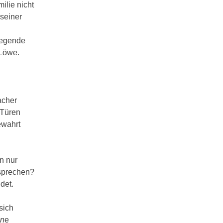
ilie nicht
seiner
dlegende
 Löwe.
acher
 Türen
ewahrt
n nur
tsprechen?
det.
sich
in
e