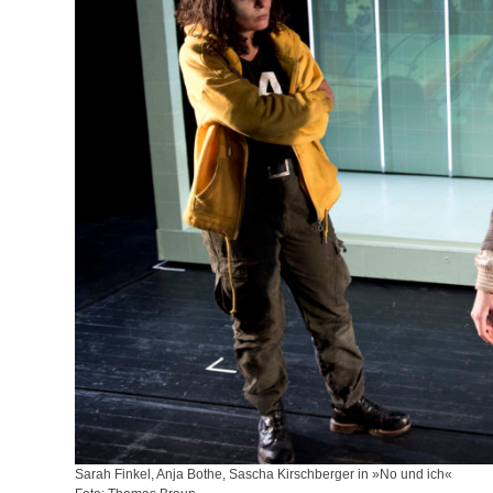
Sarah Finkel, Anja Bothe, Sascha Kirschberger in »No und ich«