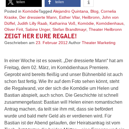
teilen
teilen
Posted in
Komödie
Tagged
Alejandro Quintana
,
Blog
,
Cornelia
Kraske
,
Der dressierte Mann
,
Esther Vilar
,
Heilbronn
,
John von
Düffel
,
Judith Lilly Raab
,
Katharina Voß
,
Komödie
,
Komödienhaus
,
Oliver Firit
,
Sabine Unger
,
Stefan Brandtmayr
,
Theater Heilbronn
ZEIGT HER EURE REGALE!
Geschrieben am
23. Februar 2012
Author
Theater Marketing
In einer Woche ist es soweit. „Der dressierte Mann“ hat am
Freitag, dem 02. März, im Komödienhaus Premiere.
Geprobt wird bereits fleißig und unser Bühnenbild ist auch
schon fast fertig. Wie Ihr auf dem Foto sehen könnt, steht
die Regalwand, vor der sich die Komödie um Helen und
Bastian abspielt, auch schon. Die Geschichte ist schnell
zusammengefasst: Bastian will Helen einen romantischen
Antrag machen, da teilt sie ihm mit, dass sie befördert
wurde und bald mehr Geld als er verdienen wird. Für
Bastian ist der Abend gelaufen, der Heiratsantrag ist vom