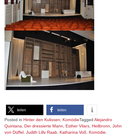
teilen
teilen
Posted in
Hinter den Kulissen
,
Komödie
Tagged
Alejandro
Quintana
,
Der dressierte Mann
,
Esther Vilars
,
Heilbronn
,
John
von Düffel
,
Judith Lilly Raab
,
Katharina Voß
,
Komödie
,