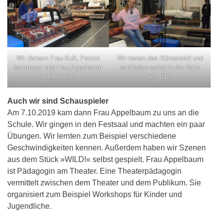
Wir löchern Frau Kuß, Patrick
Wir testen das Bühnenbild und
Isermeyer und Frau Appelbaum
schlüpfen selbst in die Rolle
mit Fragen.
des Billy.
Auch wir sind Schauspieler
Am 7.10.2019 kam dann Frau Appelbaum zu uns an die
Schule. Wir gingen in den Festsaal und machten ein paar
Übungen. Wir lernten zum Beispiel verschiedene
Geschwindigkeiten kennen. Außerdem haben wir Szenen
aus dem Stück »WILD!« selbst gespielt. Frau Appelbaum
ist Pädagogin am Theater. Eine Theaterpädagogin
vermittelt zwischen dem Theater und dem Publikum. Sie
organisiert zum Beispiel Workshops für Kinder und
Jugendliche.