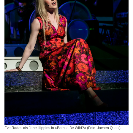
Eve Rades als Jane Hippins in »Born to Be Wild?« (Foto: Jochen Quast)