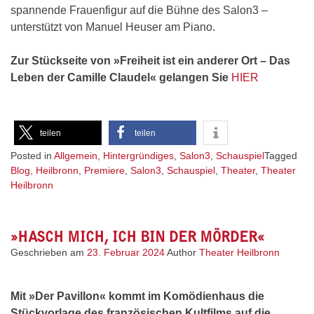
spannende Frauenfigur auf die Bühne des Salon3 –
unterstützt von Manuel Heuser am Piano.
Zur Stückseite von »Freiheit ist ein anderer Ort – Das
Leben der Camille Claudel« gelangen Sie
HIER
teilen
teilen
Posted in
Allgemein
,
Hintergründiges
,
Salon3
,
Schauspiel
Tagged
Blog
,
Heilbronn
,
Premiere
,
Salon3
,
Schauspiel
,
Theater
,
Theater
Heilbronn
»HASCH MICH, ICH BIN DER MÖRDER«
Geschrieben am
23. Februar 2024
Author
Theater Heilbronn
Mit »Der Pavillon« kommt im Komödienhaus die
Stückvorlage des französischen Kultfilms auf die