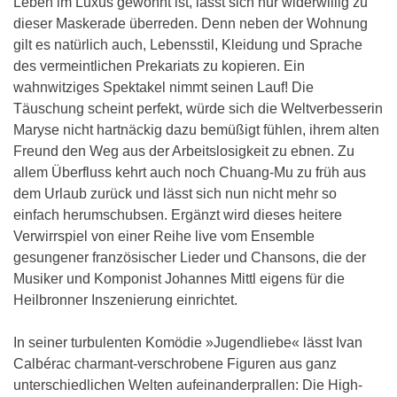
Leben im Luxus gewöhnt ist, lässt sich nur widerwillig zu
dieser Maskerade überreden. Denn neben der Wohnung
gilt es natürlich auch, Lebensstil, Kleidung und Sprache
des vermeintlichen Prekariats zu kopieren. Ein
wahnwitziges Spektakel nimmt seinen Lauf! Die
Täuschung scheint perfekt, würde sich die Weltverbesserin
Maryse nicht hartnäckig dazu bemüßigt fühlen, ihrem alten
Freund den Weg aus der Arbeitslosigkeit zu ebnen. Zu
allem Überfluss kehrt auch noch Chuang-Mu zu früh aus
dem Urlaub zurück und lässt sich nun nicht mehr so
einfach herumschubsen. Ergänzt wird dieses heitere
Verwirrspiel von einer Reihe live vom Ensemble
gesungener französischer Lieder und Chansons, die der
Musiker und Komponist Johannes Mittl eigens für die
Heilbronner Inszenierung einrichtet.
In seiner turbulenten Komödie »Jugendliebe« lässt Ivan
Calbérac charmant-verschrobene Figuren aus ganz
unterschiedlichen Welten aufeinanderprallen: Die High-