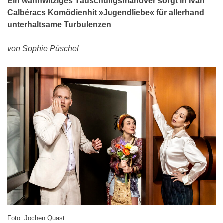
Ein wahnwitziges Täuschungsmanöver sorgt in Ivan
Calbéracs Komödienhit »Jugendliebe« für allerhand
unterhaltsame Turbulenzen
von Sophie Püschel
Foto: Jochen Quast