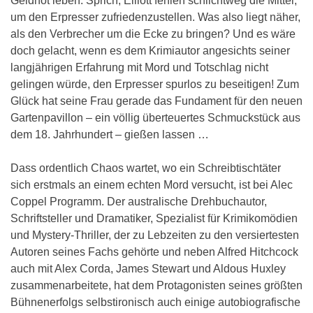
Geldnot leben. Sprich, Elliott fehlen schlichtweg die Mittel,
um den Erpresser zufriedenzustellen. Was also liegt näher,
als den Verbrecher um die Ecke zu bringen? Und es wäre
doch gelacht, wenn es dem Krimiautor angesichts seiner
langjährigen Erfahrung mit Mord und Totschlag nicht
gelingen würde, den Erpresser spurlos zu beseitigen! Zum
Glück hat seine Frau gerade das Fundament für den neuen
Gartenpavillon – ein völlig überteuertes Schmuckstück aus
dem 18. Jahrhundert – gießen lassen …
Dass ordentlich Chaos wartet, wo ein Schreibtischtäter
sich erstmals an einem echten Mord versucht, ist bei Alec
Coppel Programm. Der australische Drehbuchautor,
Schriftsteller und Dramatiker, Spezialist für Krimikomödien
und Mystery-Thriller, der zu Lebzeiten zu den versiertesten
Autoren seines Fachs gehörte und neben Alfred Hitchcock
auch mit Alex Corda, James Stewart und Aldous Huxley
zusammenarbeitete, hat dem Protagonisten seines größten
Bühnenerfolgs selbstironisch auch einige autobiografische