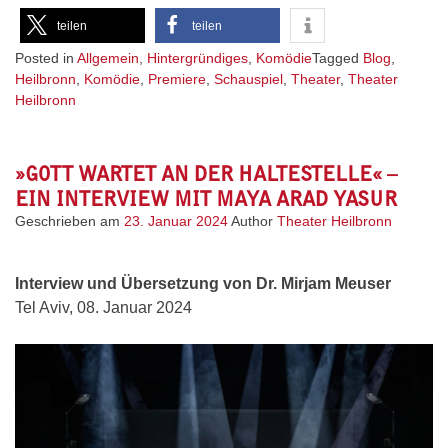
teilen
teilen
Posted in
Allgemein
,
Hintergründiges
,
Komödie
Tagged
Blog
,
Heilbronn
,
Komödie
,
Premiere
,
Schauspiel
,
Theater
,
Theater
Heilbronn
»GOTT WARTET AN DER HALTESTELLE« –
EIN INTERVIEW MIT MAYA ARAD YASUR
Geschrieben am
23. Januar 2024
Author
Theater Heilbronn
Interview und Übersetzung von Dr. Mirjam Meuser
Tel Aviv, 08. Januar 2024