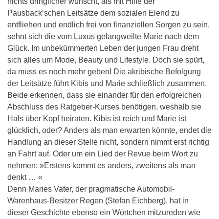
nichts dringlicher wünscht, als mit Hilfe der
Pausback’schen Leitsätze dem sozialen Elend zu
entfliehen und endlich frei von finanziellen Sorgen zu sein,
sehnt sich die vom Luxus gelangweilte Marie nach dem
Glück. Im unbekümmerten Leben der jungen Frau dreht
sich alles um Mode, Beauty und Lifestyle. Doch sie spürt,
da muss es noch mehr geben! Die akribische Befolgung
der Leitsätze führt Kibis und Marie schließlich zusammen.
Beide erkennen, dass sie einander für den erfolgreichen
Abschluss des Ratgeber-Kurses benötigen, weshalb sie
Hals über Kopf heiraten. Kibis ist reich und Marie ist
glücklich, oder? Anders als man erwarten könnte, endet die
Handlung an dieser Stelle nicht, sondern nimmt erst richtig
an Fahrt auf. Oder um ein Lied der Revue beim Wort zu
nehmen: »Erstens kommt es anders, zweitens als man
denkt … «
Denn Maries Vater, der pragmatische Automobil-
Warenhaus-Besitzer Regen (Stefan Eichberg), hat in
dieser Geschichte ebenso ein Wörtchen mitzureden wie