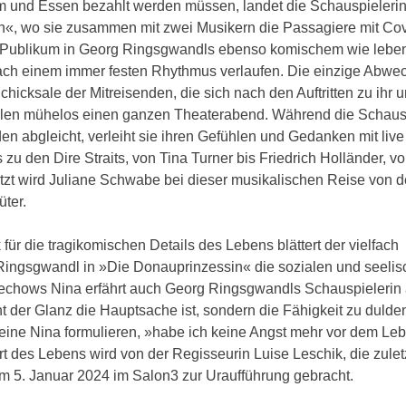
om und Essen bezahlt werden müssen, landet die Schauspieleri
in«, wo sie zusammen mit zwei Musikern die Passagiere mit Cov
as Publikum in Georg Ringsgwandls ebenso komischem wie leb
ach einem immer festen Rhythmus verlaufen. Die einzige Abwe
cksale der Mitreisenden, die sich nach den Auftritten zu ihr u
füllen mühelos einen ganzen Theaterabend. Während die Schaus
n abgleicht, verleiht sie ihren Gefühlen und Gedanken mit live
u den Dire Straits, von Tina Turner bis Friedrich Holländer, v
ützt wird Juliane Schwabe bei dieser musikalischen Reise von 
üter.
ür die tragikomischen Details des Lebens blättert der vielfach
 Ringsgwandl in »Die Donauprinzessin« die sozialen und seeli
chechows Nina erfährt auch Georg Ringsgwandls Schauspielerin
ht der Glanz die Hauptsache ist, sondern die Fähigkeit zu duld
eine Nina formulieren, »habe ich keine Angst mehr vor dem Le
 des Lebens wird von der Regisseurin Luise Leschik, die zulet
am 5. Januar 2024 im Salon3 zur Uraufführung gebracht.