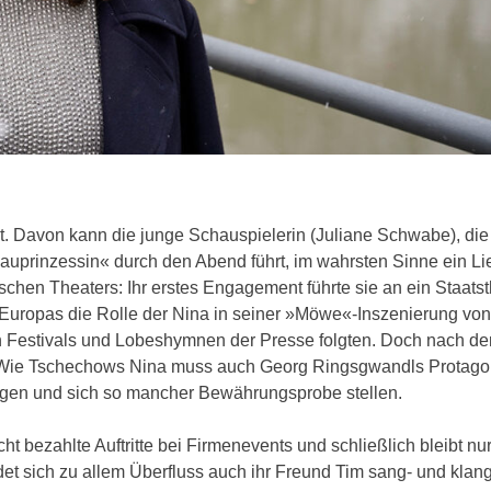
. Davon kann die junge Schauspielerin (Juliane Schwabe), die
prinzessin« durch den Abend führt, im wahrsten Sinne ein Li
hen Theaters: Ihr erstes Engagement führte sie an ein Staatst
 Europas die Rolle der Nina in seiner »Möwe«-Inszenierung von
en Festivals und Lobeshymnen der Presse folgten. Doch nach de
eu! Wie Tschechows Nina muss auch Georg Ringsgwandls Protagon
eigen und sich so mancher Bewährungsprobe stellen.
 bezahlte Auftritte bei Firmenevents und schließlich bleibt nur
et sich zu allem Überfluss auch ihr Freund Tim sang- und klan