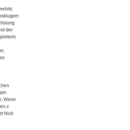
n
erhits
ensklugem
chslung
nd der
pielerin
om
den
schen
 am
en. Wenn
ben.«
zt Nick