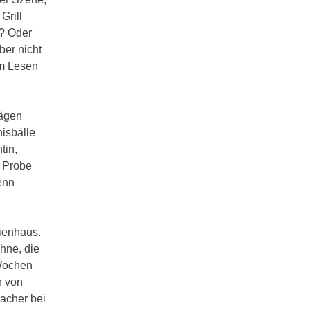
Grill
n? Oder
ber nicht
im Lesen
rägen
isbälle
tin,
r Probe
enn
ienhaus.
hne, die
 Wochen
n von
acher bei