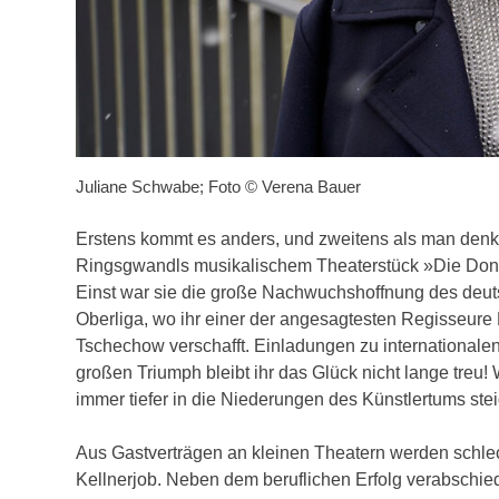
Juliane Schwabe; Foto © Verena Bauer
Erstens kommt es anders, und zweitens als man denkt
Ringsgwandls musikalischem Theaterstück »Die Donau
Einst war sie die große Nachwuchshoffnung des deutsc
Oberliga, wo ihr einer der angesagtesten Regisseure
Tschechow verschafft. Einladungen zu international
großen Triumph bleibt ihr das Glück nicht lange tr
immer tiefer in die Niederungen des Künstlertums st
Aus Gastverträgen an kleinen Theatern werden schlecht
Kellnerjob. Neben dem beruflichen Erfolg verabschied