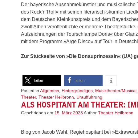
Der bayerische Ausnahmekünstler und musikalische T
des Rock’n’Roll« mit seinen literarisch-skurrilen Lie
dem Deutschen Kleinkunstpreis und dem Bayerischen
zwölf Alben veröffentlichte er mehrere Theaterstück
Aufzeichnungen der Tourschlampe Doris« über Glanz u
mit dem Programm »Arge Disco« auf Tour in Deutschl
Zur Stückseite von »Die Donauprinzessin« (UA) 
teilen
teilen
Posted in
Allgemein
,
Hintergründiges
,
Musiktheater/Musical
Theater
,
Theater Heilbronn
,
Uraufführung
ALS HOSPITANT AM THEATER: I
Geschrieben am
15. März 2023
Author
Theater Heilbronn
Blog von Jacob Wahl, Regiehospitant bei »Extrawurs