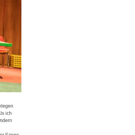
elegen
ls ich
ondern
er Szene,