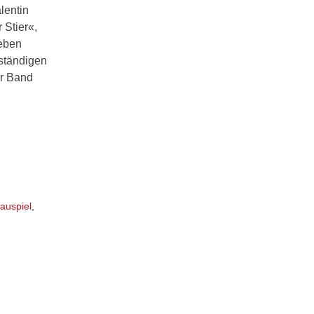
lentin
 Stier«,
Neben
lständigen
er Band
auspiel
,