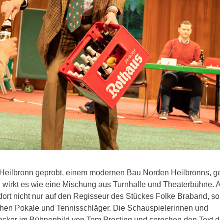
 Heilbronn geprobt, einem modernen Bau Norden Heilbronns, g
 wirkt es wie eine Mischung aus Turnhalle und Theaterbühne. A
dort nicht nur auf den Regisseur des Stückes Folke Braband, s
ehen Pokale und Tennisschläger. Die Schauspielerinnen und
ocker im Bühnenbild von Tom Presting und sprechen den Text d