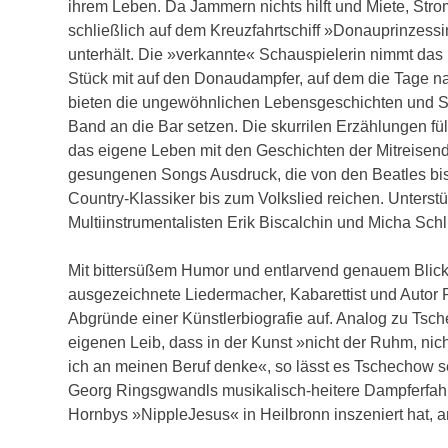
ihrem Leben. Da Jammern nichts hilft und Miete, Str
schließlich auf dem Kreuzfahrtschiff »Donauprinzess
unterhält. Die »verkannte« Schauspielerin nimmt d
Stück mit auf den Donaudampfer, auf dem die Tage n
bieten die ungewöhnlichen Lebensgeschichten und Schi
Band an die Bar setzen. Die skurrilen Erzählungen 
das eigene Leben mit den Geschichten der Mitreisende
gesungenen Songs Ausdruck, die von den Beatles bis z
Country-Klassiker bis zum Volkslied reichen. Unterst
Multiinstrumentalisten Erik Biscalchin und Micha Schl
Mit bittersüßem Humor und entlarvend genauem Blick f
ausgezeichnete Liedermacher, Kabarettist und Autor
Abgründe einer Künstlerbiografie auf. Analog zu Ts
eigenen Leib, dass in der Kunst »nicht der Ruhm, nic
ich an meinen Beruf denke«, so lässt es Tschechow s
Georg Ringsgwandls musikalisch-heitere Dampferfahrt
Hornbys »NippleJesus« in Heilbronn inszeniert hat, 