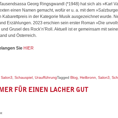
ausendsassa Georg Ringsgwandl (*1948) hat sich als »Karl Va
dtexten einen Namen gemacht, wofür er u. a. mit dem »Salzburger
 Kabarettpreis in der Kategorie Musik ausgezeichnet wurde. 
e und Erzählungen. 2023 erschien sein erster Roman »Die unvol
nd Grusel des Rock’n’Roll. Aktuell ist er gemeinsam mit sein
and und Österreich.
gelangen Sie
HIER
,
Salon3
,
Schauspiel
,
Uraufführung
Tagged
Blog
,
Heilbronn
,
Salon3
,
Sch
MMER FÜR EINEN LACHER GUT
t«