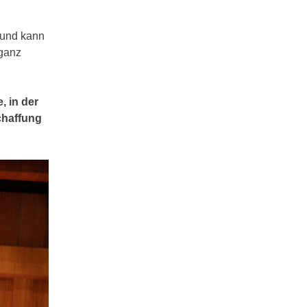
 und kann
 ganz
, in der
chaffung