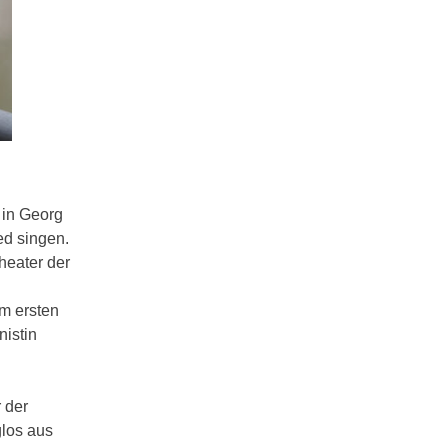
 in Georg
ed singen.
heater der
m ersten
istin
 der
glos aus