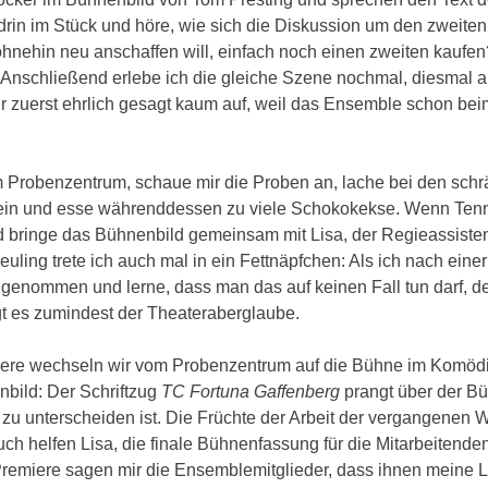
ndrin im Stück und höre, wie sich die Diskussion um den zweiten 
 ohnehin neu anschaffen will, einfach noch einen zweiten kaufe
 Anschließend erlebe ich die gleiche Szene nochmal, diesmal a
 mir zuerst ehrlich gesagt kaum auf, weil das Ensemble schon be
im Probenzentrum, schaue mir die Proben an, lache bei den sch
ein und esse währenddessen zu viele Schokokekse. Wenn Tenn
d bringe das Bühnenbild gemeinsam mit Lisa, der Regieassisten
euling trete ich auch mal in ein Fettnäpfchen: Als ich nach eine
te genommen und lerne, dass man das auf keinen Fall tun darf, d
gt es zumindest der Theateraberglaube.
emiere wechseln wir vom Probenzentrum auf die Bühne im Komöd
nbild: Der Schriftzug
TC Fortuna Gaffenberg
prangt über der Bü
u unterscheiden ist. Die Früchte der Arbeit der vergangenen
h helfen Lisa, die finale Bühnenfassung für die Mitarbeitende
remiere sagen mir die Ensemblemitglieder, dass ihnen meine L